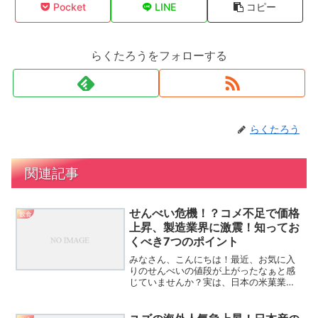
Pocket
LINE
コピー
らくたろうをフォローする
らくたろう
関連記事
せんべい危機！？コメ不足で価格
飲食
上昇、製造業界に激震！知ってお
くべき7つのポイント
みなさん、こんにちは！最近、お気に入
りのせんべいの値段が上がったなぁと感
じていませんか？実は、日本の米菓業界
が大きな危機に直面しているんです。今
回は、コメ不足がせんべい製造に与える
影響について、驚きの事実をお伝えしま