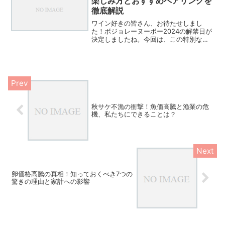
楽しみ方とおすすめペアリングを
徹底解説
ワイン好きの皆さん、お待たせしまし
た！ボジョレーヌーボー2024の解禁日が
決定しましたね。今回は、この特別な日
を最大限に楽しむための方法や、知って
おくと便利な情報をたっぷりとお届けし
ます。ボジョレーヌーボー2024を120%
楽しむための7つ...
秋サケ不漁の衝撃！魚価高騰と漁業の危
機、私たちにできることは？
卵価格高騰の真相！知っておくべき7つの
驚きの理由と家計への影響