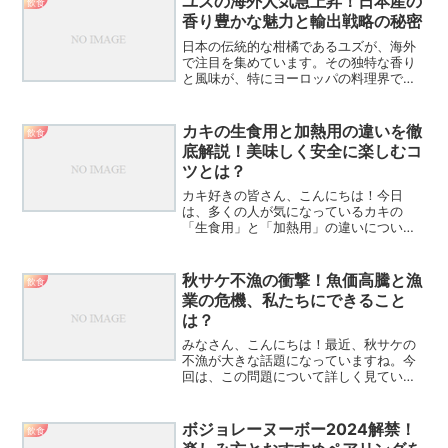
ユズの海外人気急上昇！日本産の
飲食
す！せんべい業界に激震！...
香り豊かな魅力と輸出戦略の秘密
日本の伝統的な柑橘であるユズが、海外
で注目を集めています。その独特な香り
と風味が、特にヨーロッパの料理界で高
く評価されているのです。しかし、需要
の急増に供給が追いつかない状況も生ま
れています。日本産ユズの魅力と、輸出
カキの生食用と加熱用の違いを徹
飲食
拡大に向けた課題について...
底解説！美味しく安全に楽しむコ
ツとは？
カキ好きの皆さん、こんにちは！今日
は、多くの人が気になっているカキの
「生食用」と「加熱用」の違いについ
て、詳しくお話ししていきます。美味し
いカキを安全に楽しむために、ぜひ最後
までお付き合いください！カキの生食用
秋サケ不漁の衝撃！魚価高騰と漁
飲食
と加熱用、その違いとは？知って...
業の危機、私たちにできること
は？
みなさん、こんにちは！最近、秋サケの
不漁が大きな話題になっていますね。今
回は、この問題について詳しく見ていき
ましょう。秋サケの不漁が私たちの生活
にどんな影響を与えるのか、そして私た
ちに何ができるのか、一緒に考えていき
ボジョレーヌーボー2024解禁！
飲食
ましょう！秋サケ不漁の衝...