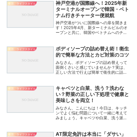
解説します。夢遊病の真実：話しかけて
神戸空港が国際線へ！2025年新
生活、ライフスタイル
も安全な理由と適切な対応...
ターミナルオープンで韓国・ベト
ナム行きチャーター便就航
神戸空港がついに国際線への扉を開きま
す！2025年4月、新ターミナルビルのオ
ープンと共に、韓国やベトナムへのチャ
ーター便が就航予定です。神戸から海外
旅行がもっと身近になる、ワクワクする
ニュースをお届けします！神戸空港の新
ボディソープの詰め替え術！衛生
生活、ライフスタイル
ターミナルビル、どん...
的で簡単な方法とカビ対策のコツ
みなさん、ボディソープの詰め替えって
面倒くさいと感じていませんか？実は、
正しい方法で行えば簡単で衛生的に詰め
替えができるんです！今回は、ボディソ
ープの詰め替えのコツと注意点をご紹介
します。ボディソープの詰め替えで知っ
キャベツと白菜、洗う？洗わな
生活、ライフスタイル
ておくべき7つのポイント...
い？野菜の正しい下処理で健康と
美味しさを両立！
みなさん、こんにちは！今日は、キッチ
ンでよく悩む問題について一緒に考えて
みましょう。キャベツや白菜、洗う派？
それとも洗わない派？実は、この問題に
は様々な意見があるんです。でも心配し
ないでください！今回の記事で、あなた
AT限定免許は本当に「ダサい」
生活、ライフスタイル