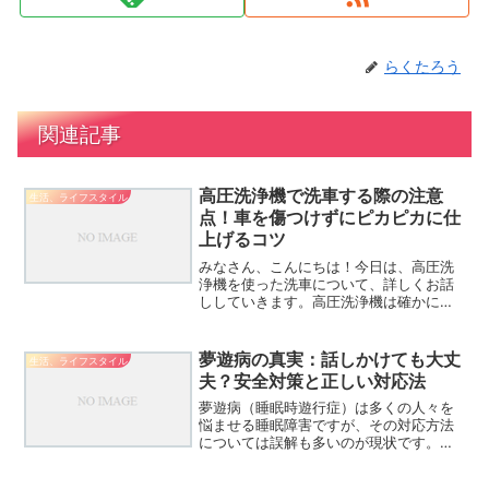
らくたろう
関連記事
高圧洗浄機で洗車する際の注意
生活、ライフスタイル
点！車を傷つけずにピカピカに仕
上げるコツ
みなさん、こんにちは！今日は、高圧洗
浄機を使った洗車について、詳しくお話
ししていきます。高圧洗浄機は確かに便
利ですが、使い方を間違えると大切な愛
車にダメージを与えてしまう可能性があ
るんです。でも心配しないでください！
夢遊病の真実：話しかけても大丈
生活、ライフスタイル
この記事を読めば、あなた...
夫？安全対策と正しい対応法
夢遊病（睡眠時遊行症）は多くの人々を
悩ませる睡眠障害ですが、その対応方法
については誤解も多いのが現状です。本
記事では、夢遊病の本質と安全な対処法
について、最新の医学的知見に基づいて