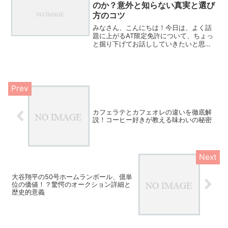
にぴったりの方法が見つか...
のか？意外と知らない真実と選び
方のコツ
みなさん、こんにちは！今日は、よく話
題に上がるAT限定免許について、ちょっ
と掘り下げてお話ししていきたいと思い
ます。「AT限定はダサい」なんて言われ
ることもありますが、本当にそうなので
しょうか？実は意外と知られていない事
実や、選び方のコツが...
カフェラテとカフェオレの違いを徹底解
説！コーヒー好きが教える味わいの秘密
大谷翔平の50号ホームランボール、億単
位の価値！？驚愕のオークション詳細と
歴史的意義