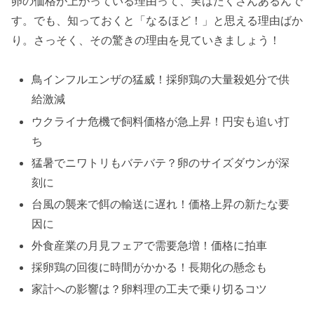
卵の価格が上がっている理由って、実はたくさんあるんで
す。でも、知っておくと「なるほど！」と思える理由ばか
り。さっそく、その驚きの理由を見ていきましょう！
鳥インフルエンザの猛威！採卵鶏の大量殺処分で供
給激減
ウクライナ危機で飼料価格が急上昇！円安も追い打
ち
猛暑でニワトリもバテバテ？卵のサイズダウンが深
刻に
台風の襲来で餌の輸送に遅れ！価格上昇の新たな要
因に
外食産業の月見フェアで需要急増！価格に拍車
採卵鶏の回復に時間がかかる！長期化の懸念も
家計への影響は？卵料理の工夫で乗り切るコツ