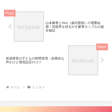
ム・グッドマン戦の概要：注目ポイント
を徹底解説！まずは、この試...
山本舞香とHiro（森内寛樹）の電撃結
婚！芸能界を揺るがす豪華カップルの誕
生秘話
発達障害の子どもの時間管理：効果的な
声かけと環境設定のコツ
ホーム
エンタメ