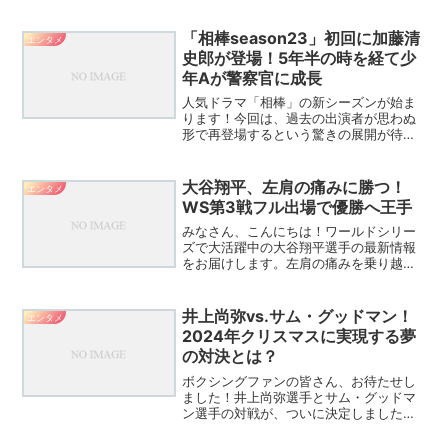
かになりました。試験の合間に食べてい
たという「魔法のお菓子」とは一体何な
のでしょうか？サバンナ八木の驚異的な
「相棒season23」初回に加藤清
エンタメ
資格取得と魔法のお菓子八木...
史郎が登場！5年半の時を経て少
年Aが警察官に成長
人気ドラマ「相棒」の新シーズンが始ま
ります！今回は、過去の出演者が思わぬ
形で再登場するという驚きの展開が待っ
ています。どんな物語が繰り広げられる
のか、ワクワクしながら見ていきましょ
う！「相棒season23」の見どころ満載！
大谷翔平、左肩の痛みに勝つ！
エンタメ
加藤清史郎の成長...
WS第3戦フル出場で優勝へ王手
みなさん、こんにちは！ワールドシリー
ズで大活躍中の大谷翔平選手の最新情報
をお届けします。左肩の痛みを乗り越え
て、第3戦でフル出場した大谷選手。その
勇姿と試合後のコメントから、彼の強さ
と優勝への熱い思いが伝わってきまし
井上尚弥vs.サム・グッドマン！
エンタメ
た！大谷翔平、左肩の痛み...
2024年クリスマスに実現する夢
の対決とは？
ボクシングファンの皆さん、お待たせし
ました！井上尚弥選手とサム・グッドマ
ン選手の対戦が、ついに決定しました
よ！この記事では、この夢の対決につい
て詳しくお伝えします。井上尚弥vsサ