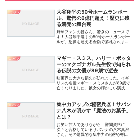
大谷翔平の50号ホームランボー
エンタメ
ル、驚愕の6億円超え！歴史に残
る競売の舞台裏
野球ファンの皆さん、驚きのニュースで
す！大谷翔平選手の50号ホームランボー
ルが、想像を超える金額で落札されまし
た。この記事では、その詳細と背景、そ
して野球界に与える影響について深掘り
していきます。大谷翔平の50号ホームラ
マギー・スミス、ハリー・ポッタ
エンタメ
ンボール、史上最高額...
ーのマクゴナガル先生役で知られ
る伝説の女優が89歳で逝去
映画界に大きな損失が訪れました。イギ
リスの名優マギー・スミスさんが89歳で
亡くなりました。彼女の輝かしい演技人
生と、私たちに残した深い印象について
振り返ってみましょう。マギー・スミ
ス、伝説の女優の生涯と功績マギー・ス
集中力アップの秘密兵器！サバン
エンタメ
ミスさんの訃報は、多くの...
ナ八木が明かす「魔法のお菓子」
とは？
お笑い芸人でありながら、難関資格に
次々と合格しているサバンナの八木真澄
さん。その驚異的な集中力の秘密が明ら