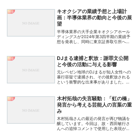
手不足の実態建設業界が直面している危
機的状況について、その要因と影響を詳
キオクシアの業績予想と上場計
社会
しく見ていきましょう。2...
画：半導体業界の動向と今後の展
望
半導体業界の大手企業キオクシアホール
ディングスが2024年第3四半期の業績予
想を発表し、同時に東京証券取引所への
上場計画を明らかにしました。この記事
では、キオクシアの最新の業績予想と上
場計画について詳しく解説し、半導体業
DJまる逮捕と釈放：謝罪文公開
社会
界全体の動向について...
と今後の活動に与える影響
元レペゼン地球のDJまるが知人女性への
暴行容疑で逮捕され、その後釈放される
という衝撃的な出来事がありました。こ
の記事では、事件の経緯や謝罪文の内
容、そして今後の活動への影響について
詳しく解説します。DJまる逮捕から釈放
木村拓哉の失言騒動：「虹の橋」
社会
までの経緯と謝罪文の内...
発言から考える芸能人の言葉の重
み
木村拓哉さんの最近の発言が再び物議を
醸しています。今回は、故・西田敏行さ
んへの追悼コメントで使用した表現が問
題視されました。この騒動から、芸能人
の言葉の影響力と責任について考えてみ