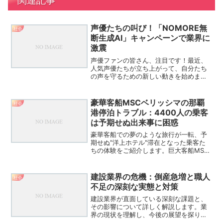
関連記事
声優たちの叫び！「NOMORE無
社会
断生成AI」キャンペーンで業界に
激震
声優ファンの皆さん、注目です！最近、
人気声優たちが立ち上がって、自分たち
の声を守るための新しい動きを始めまし
た。その名も「NOMORE無断生成AI」キ
ャンペーン。これは一体どんなものなの
か、そしてなぜ今、声優たちがこんな行
豪華客船MSCベリッシマの那覇
社会
動を起こしているの...
港停泊トラブル：4400人の乗客
は予期せぬ出来事に困惑
豪華客船での夢のような旅行が一転、予
期せぬ"洋上ホテル"滞在となった乗客た
ちの体験をご紹介します。巨大客船MSC
ベリッシマの那覇港での停泊トラブルか
ら、乗客の反応、旅行会社の対応まで、
この異例の事態の全貌に迫ります。MSC
建設業界の危機：倒産急増と職人
社会
ベリッシマ停泊トラ...
不足の深刻な実態と対策
建設業界が直面している深刻な課題と、
その影響について詳しく解説します。業
界の現状を理解し、今後の展望を探りま
す。建設業界の危機：倒産件数急増と人