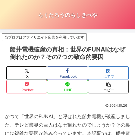
らくたろうのちしきべや
当ブログはアフィリエイト広告を利用しています
船井電機破産の真相：世界のFUNAIはなぜ
倒れたのか？その7つの致命的要因
X
Facebook
はてブ
Pocket
LINE
コピー
2024.10.26
かつて「世界のFUNAI」と呼ばれた船井電機が破産しまし
た。テレビ業界の巨人はなぜ倒れたのでしょうか？その裏
には複雑な要因が絡み合っています。本記事では、船井電