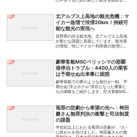
の声を守るための新しい動きを始めまし
た。その名も「NOMORE無断生成AI」キ
ャンペーン。これは一体どんなものなの
か、そしてなぜ今、声優たちがこんな行
北アルプス上高地の観光危機：マ
社会
動を起こしているの...
イカー急増で渋滞20km！持続可
能な観光の実現へ
長野県の誇る観光地、北アルプス上高地
が新たな課題に直面しています。観光客
の増加、特にマイカー利用者の急増によ
り、深刻な渋滞や駐車場不足が発生し、
地域住民の生活にも影響を及ぼしていま
す。この記事では、上高地が直面する問
豪華客船MSCベリッシマの那覇
社会
題と、その解決に向けた取...
港停泊トラブル：4400人の乗客
は予期せぬ出来事に困惑
豪華客船での夢のような旅行が一転、予
期せぬ"洋上ホテル"滞在となった乗客た
ちの体験をご紹介します。巨大客船MSC
ベリッシマの那覇港での停泊トラブルか
ら、乗客の反応、旅行会社の対応まで、
この異例の事態の全貌に迫ります。MSC
冤罪の悲劇から希望の光へ：袴田
社会
ベリッシマ停泊トラ...
巖さん無罪判決の衝撃と司法制度
の課題
半世紀以上にわたる冤罪の悲劇が、つい
に終わりを告げました。袴田巖さんの無