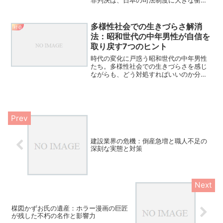
罪判決は、日本の司法制度に大きな衝撃
を与え、同時に希望の光をもたらしまし
た。この記事では、事件の概要から判決
に至るまでの経緯、そしてこの判決が持
多様性社会での生きづらさ解消
社会
つ意味を詳しく解説します...
法：昭和世代の中年男性が自信を
取り戻す7つのヒント
時代の変化に戸惑う昭和世代の中年男性
たち。多様性社会での生きづらさを感じ
ながらも、どう対処すればいいのか分か
らず悩んでいる方も多いのではないでし
ょうか。この記事では、心理の専門家の
アドバイスを基に、昭和世代の男性が自
信を取り戻し、令和の時代...
建設業界の危機：倒産急増と職人不足の
深刻な実態と対策
楳図かずお氏の遺産：ホラー漫画の巨匠
が残した不朽の名作と影響力