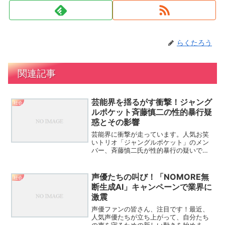
らくたろう
関連記事
芸能界を揺るがす衝撃！ジャング
社会
ルポケット斉藤慎二の性的暴行疑
惑とその影響
芸能界に衝撃が走っています。人気お笑
いトリオ「ジャングルポケット」のメン
バー、斉藤慎二氏が性的暴行の疑いで書
類送検されたというニュースが飛び込ん
できました。この事件の詳細と、芸能界
への影響について詳しく見ていきましょ
声優たちの叫び！「NOMORE無
社会
う。斉藤慎二氏の性的暴行...
断生成AI」キャンペーンで業界に
激震
声優ファンの皆さん、注目です！最近、
人気声優たちが立ち上がって、自分たち