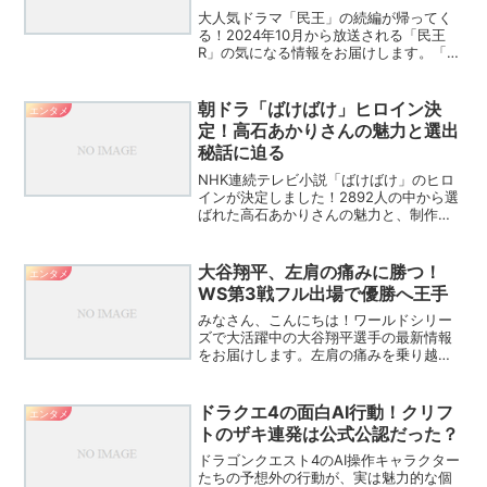
大人気ドラマ「民王」の続編が帰ってく
る！2024年10月から放送される「民王
R」の気になる情報をお届けします。「民
王R」の魅力満載！見逃せないポイント7
つ「民王R」は、前作から9年の時を経て
復活する注目作品です。どんな見どころ
朝ドラ「ばけばけ」ヒロイン決
エンタメ
があるのか、早...
定！高石あかりさんの魅力と選出
秘話に迫る
NHK連続テレビ小説「ばけばけ」のヒロ
インが決定しました！2892人の中から選
ばれた高石あかりさんの魅力と、制作陣
が語る選出の裏側をご紹介します。朝ド
ラ「ばけばけ」ヒロイン選考の舞台裏！
高石あかりさんの魅力とは？2025年度後
大谷翔平、左肩の痛みに勝つ！
エンタメ
期のNHK朝ド...
WS第3戦フル出場で優勝へ王手
みなさん、こんにちは！ワールドシリー
ズで大活躍中の大谷翔平選手の最新情報
をお届けします。左肩の痛みを乗り越え
て、第3戦でフル出場した大谷選手。その
勇姿と試合後のコメントから、彼の強さ
と優勝への熱い思いが伝わってきまし
ドラクエ4の面白AI行動！クリフ
エンタメ
た！大谷翔平、左肩の痛み...
トのザキ連発は公式公認だった？
ドラゴンクエスト4のAI操作キャラクター
たちの予想外の行動が、実は魅力的な個