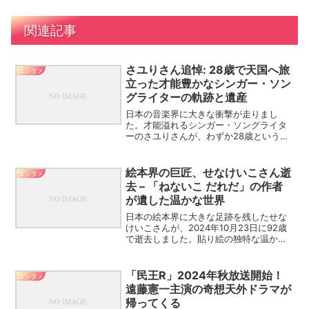
関連記事
さユりさん追悼: 28歳で天国へ旅
エンタメ
立った才能豊かなシンガー・ソン
グライターの軌跡と遺産
日本の音楽界に大きな衝撃が走りまし
た。才能溢れるシンガー・ソングライタ
ーのさユりさんが、わずか28歳という若
さでこの世を去りました。彼女の音楽は
多くの人々の心に深く刻まれ、その突然
の訃報に多くのファンが悲しみに暮れて
絵本界の巨匠、せなけいこさん逝
エンタメ
います。さユりさん、28...
去 – 「ねないこ だれだ」の作者
が遺した温かな世界
日本の絵本界に大きな足跡を残したせな
けいこさんが、2024年10月23日に92歳
で逝去しました。貼り絵の独特な温かみ
と、子どもたちの心をつかむストーリー
で知られる彼女の作品は、世代を超えて
愛され続けています。せなけいこさんの
「民王R」2024年秋放送開始！
エンタメ
生涯と作品、そし...
遠藤憲一主演の奇想天外ドラマが
帰ってくる