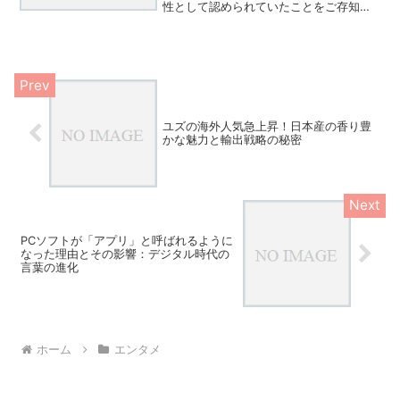
性として認められていたことをご存知で
すか？懐かしのファミコン版から最新版
まで、思わず笑ってしまうキャラクター
たちの行動を振り返ってみましょう。ド
ラクエ4のAI行動、...
ユズの海外人気急上昇！日本産の香り豊
かな魅力と輸出戦略の秘密
PCソフトが「アプリ」と呼ばれるように
なった理由とその影響：デジタル時代の
言葉の進化
ホーム
エンタメ