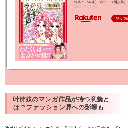
価格：1,540円（税込、送料無料)
(2024/12/5時点)
楽天で
叶姉妹のマンガ作品が持つ意義と
は？ファッション界への影響も