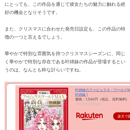
にとっても、この作品を通じて彼女たちの魅力に触れる絶
好の機会となりそうです。
また、クリスマスに合わせた発売日設定も、この作品の特
徴の一つと言えるでしょう。
華やかで特別な雰囲気を持つクリスマスシーズンに、同じ
く華やかで特別な存在である叶姉妹の作品が登場するとい
うのは、なんとも粋な計らいですね。
叶姉妹のファビュラス・ワールドMA
叶姉妹 ]
価格：1,540円（税込、送料無料)
(2024/12/5時点)
楽天で